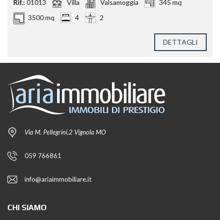
Rif.:
01013
Villa
Valsamoggia
345 mq
3500 mq
4
2
DETTAGLI
Via M. Pellegrini,2 Vignola MO
059 766861
info@ariaimmobiliare.it
CHI SIAMO