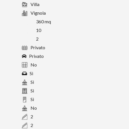
Villa
Vignola
360 mq
10
2
Privato
Privato
No
Si
Si
Si
Si
No
2
2