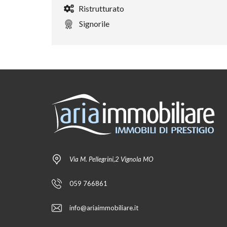
Ristrutturato
Signorile
Via M. Pellegrini,2 Vignola MO
059 766861
info@ariaimmobiliare.it